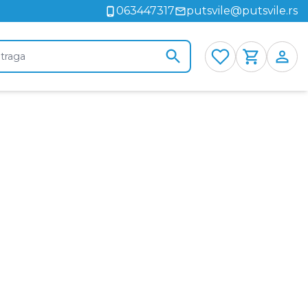
063447317
putsvile@putsvile.rs