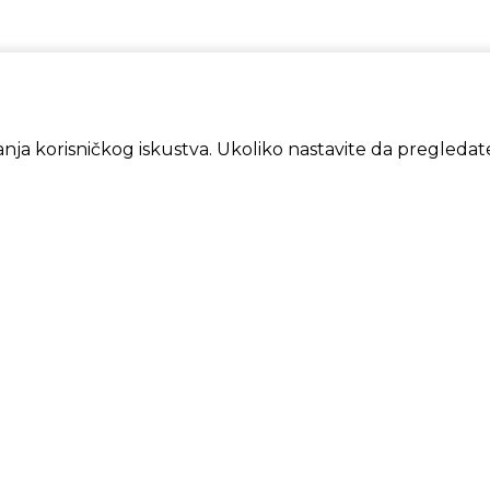
šanja korisničkog iskustva. Ukoliko nastavite da pregledate
FORMACIJE
MOJ NA
ovina, načini plaćanja i dostave
Prijava/R
atnost i sigurnost
Moja ko
lamacije
Lista želj
vi korišćenja i prodaje
vo na odustajanje