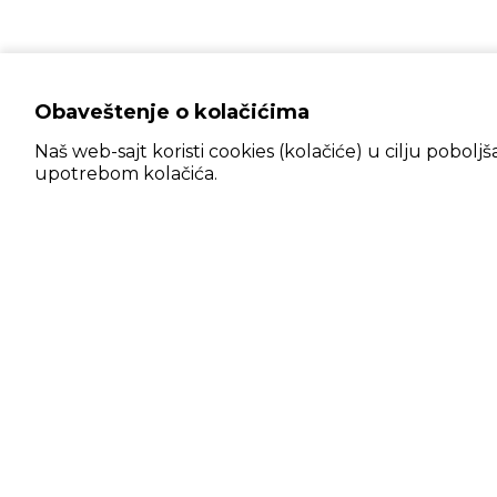
Obaveštenje o kolačićima
Naš web-sajt koristi cookies (kolačiće) u cilju pobolj
upotrebom kolačića.
IN
Prijavite se na NEWSLETTER!
Kup
Priv
Pošalji
Rek
Uslo
Informacije o najnovijim proizvodima,
Pra