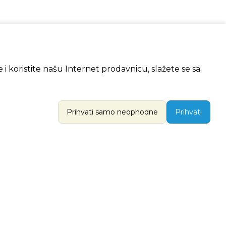
 i koristite našu Internet prodavnicu, slažete se sa
Prihvati samo neophodne
Prihvati
LOG
O NAMA
egistracija
O Putu Svile
rpa
Otkrivamo za vas
a
Moja korpa
Izdanja Belog Puta