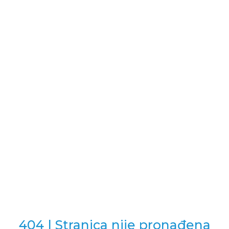
Lista
želja
404 | Stranica nije pronađena