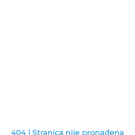
Lista
želja
404 | Stranica nije pronađena