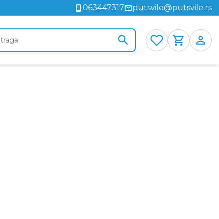
063447317
putsvile@putsvile.rs