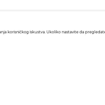
šanja korisničkog iskustva. Ukoliko nastavite da pregledate
FORMACIJE
MOJ NA
ovina, načini plaćanja i dostave
Prijava/R
atnost i sigurnost
Moja ko
lamacije
Lista želj
vi korišćenja i prodaje
vo na odustajanje