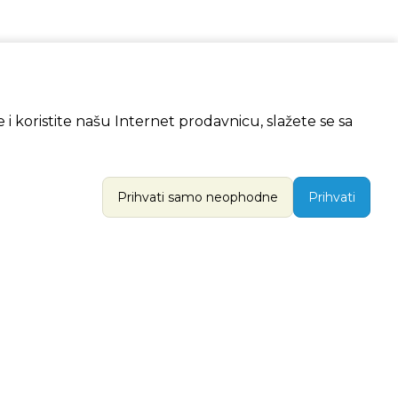
 i koristite našu Internet prodavnicu, slažete se sa
Prihvati samo neophodne
Prihvati
LOG
O NAMA
egistracija
O Putu Svile
rpa
Otkrivamo za vas
a
Moja korpa
Izdanja Belog Puta